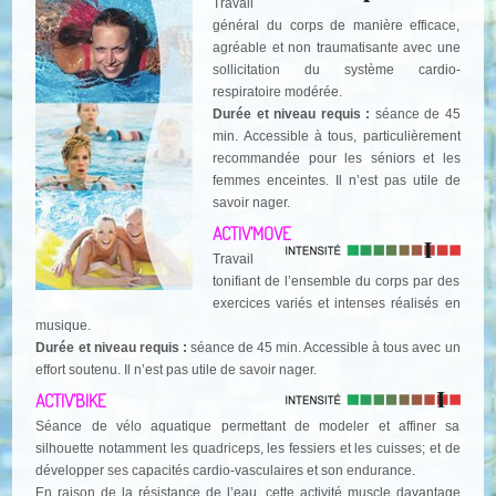
Travail
général du corps de manière efficace,
agréable et non traumatisante avec une
sollicitation du système cardio-
respiratoire modérée.
Durée et niveau requis :
séance de 45
min. Accessible à tous, particulièrement
recommandée pour les séniors et les
femmes enceintes. Il n’est pas utile de
savoir nager.
ACTIV’MOVE
Travail
tonifiant de l’ensemble du corps par des
exercices variés et intenses réalisés en
musique.
Durée et niveau requis :
séance de 45 min. Accessible à tous avec un
effort soutenu. Il n’est pas utile de savoir nager.
ACTIV’BIKE
Séance de vélo aquatique permettant de modeler et affiner sa
silhouette notamment les quadriceps, les fessiers et les cuisses; et de
développer ses capacités cardio-vasculaires et son endurance.
En raison de la résistance de l’eau, cette activité muscle davantage