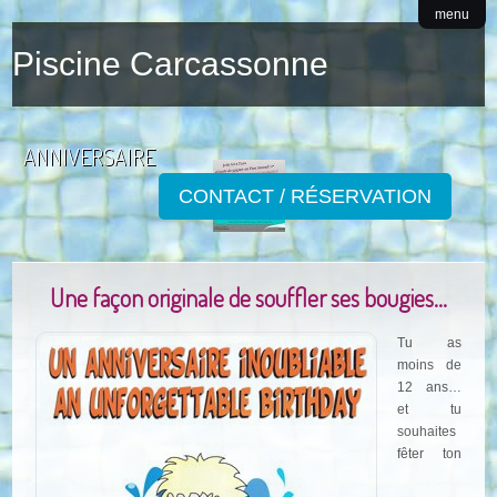
menu
Piscine Carcassonne
ANNIVERSAIRE
CONTACT / RÉSERVATION
Une façon originale de souffler ses bougies…
Tu as
moins de
12 ans…
et tu
souhaites
fêter ton